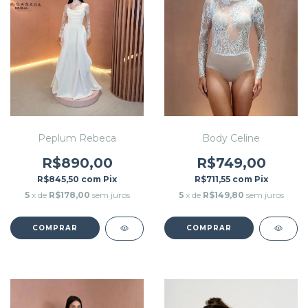
Peplum Rebeca
Body Celine
R$890,00
R$749,00
R$845,50
com
Pix
R$711,55
com
Pix
5
x de
R$178,00
sem juros
5
x de
R$149,80
sem juros
COMPRAR
COMPRAR