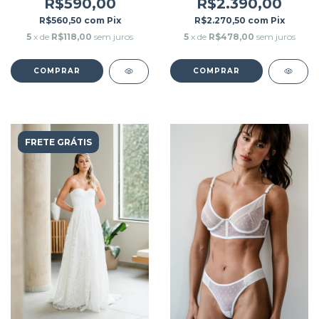
R$590,00
R$2.390,00
R$560,50
com
Pix
R$2.270,50
com
Pix
5
x de
R$118,00
sem juros
5
x de
R$478,00
sem juros
COMPRAR
COMPRAR
FRETE GRÁTIS