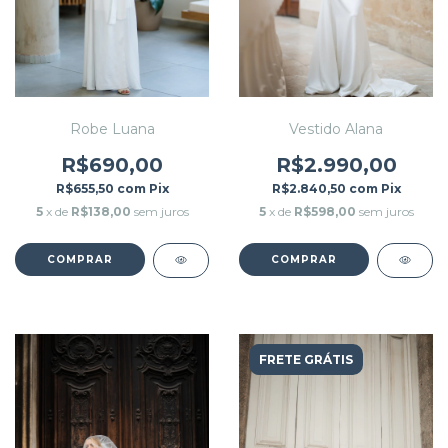
Robe Luana
Vestido Alana
R$690,00
R$2.990,00
R$655,50
com
Pix
R$2.840,50
com
Pix
5
x de
R$138,00
sem juros
5
x de
R$598,00
sem juros
COMPRAR
COMPRAR
FRETE GRÁTIS