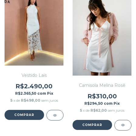
Vestido Lais
Camisola Melina Rosê
R$2.490,00
R$2.365,50
com
Pix
R$310,00
5
x de
R$498,00
sem juros
R$294,50
com
Pix
5
x de
R$62,00
sem juros
COMPRAR
COMPRAR