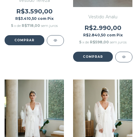
Vestido Tereza
R$3.590,00
Vestido Analu
R$3.410,50
com
Pix
5
x de
R$718,00
sem juros
R$2.990,00
R$2.840,50
com
Pix
COMPRAR
5
x de
R$598,00
sem juros
COMPRAR