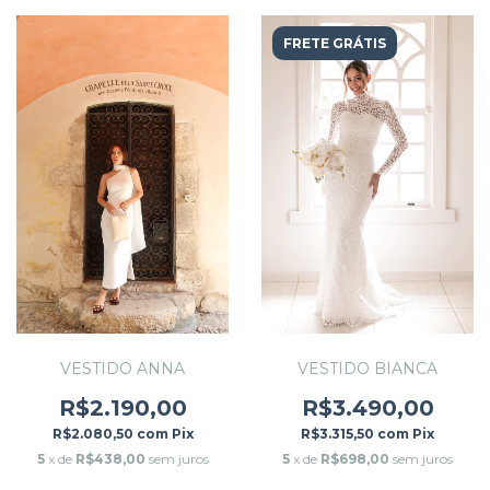
FRETE GRÁTIS
VESTIDO BIANCA
VESTIDO ANNA
R$3.490,00
R$2.190,00
R$3.315,50
com
Pix
R$2.080,50
com
Pix
5
x de
R$698,00
sem juros
5
x de
R$438,00
sem juros