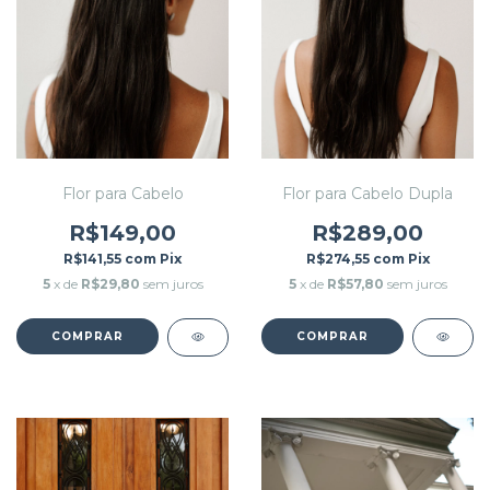
Flor para Cabelo
Flor para Cabelo Dupla
R$149,00
R$289,00
R$141,55
com
Pix
R$274,55
com
Pix
5
x de
R$29,80
sem juros
5
x de
R$57,80
sem juros