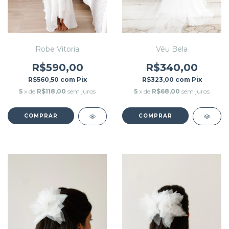
Robe Vitoria
Véu Bela
R$590,00
R$340,00
R$560,50
com
Pix
R$323,00
com
Pix
5
x de
R$118,00
sem juros
5
x de
R$68,00
sem juros
COMPRAR