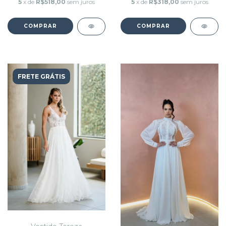
5
x de
R$518,00
sem juros
5
x de
R$318,00
sem juros
COMPRAR
COMPRAR
FRETE GRÁTIS