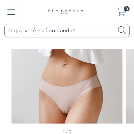
0
1
/
3