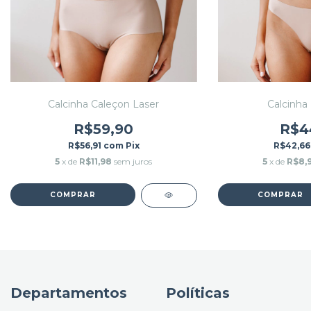
Calcinha Caleçon Laser
Calcinha 
R$59,90
R$4
R$56,91
com
Pix
R$42,6
5
x de
R$11,98
sem juros
5
x de
R$8,
COMPRAR
COMPRAR
Departamentos
Políticas