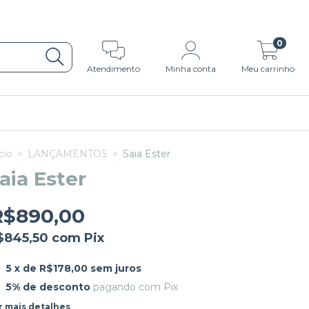
0
Atendimento
Minha conta
Meu carrinho
cio
>
LANÇAMENTOS
>
Saia Ester
aia Ester
R$890,00
$845,50
com
Pix
5
x de
R$178,00
sem juros
5% de desconto
pagando com Pix
r mais detalhes