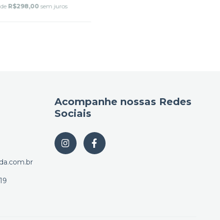
 de
R$298,00
sem juros
Acompanhe nossas Redes
Sociais
da.com.br
19