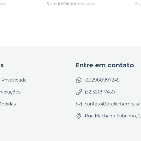
ros
5
x de
R$518,00
sem juros
5
x
as
Entre em contato
e Privacidade
5532988997245
evoluções
(32)3218-7450
Medidas
contato@atelierbemcasa
Rua Machado Sobrinho, 2