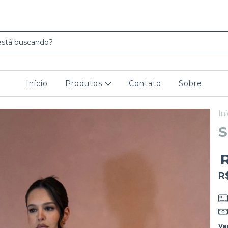
Início
Produtos
Contato
Sobre
Iní
S
R
Ve