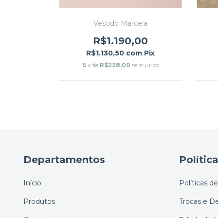
ina
00
Vestido Marcela
m
Pix
R$1.190,00
m juros
R$1.130,50
com
Pix
5
x de
R$238,00
sem juros
Departamentos
Polític
Início
Políticas d
Produtos
Trocas e D