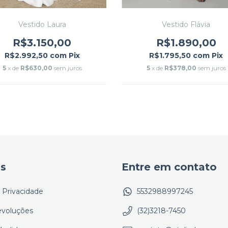
Vestido Laura
Vestido Flávia
R$3.150,00
R$1.890,00
R$2.992,50
com
Pix
R$1.795,50
com
Pix
5
x de
R$630,00
sem juros
5
x de
R$378,00
sem juros
as
Entre em contato
e Privacidade
5532988997245
evoluções
(32)3218-7450