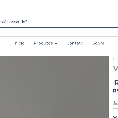
Início
Produtos
Contato
Sobre
Iní
V
R
Ve