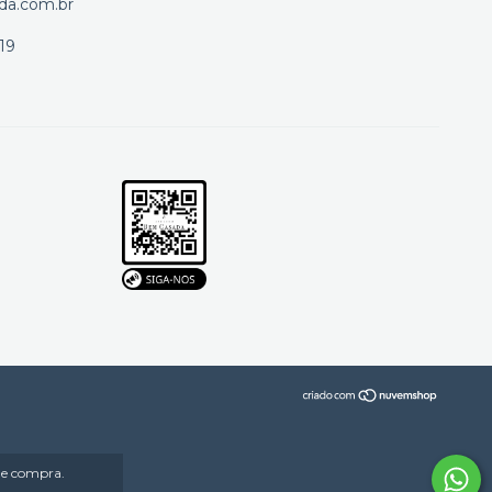
da.com.br
19
 de compra.