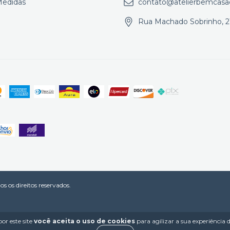
Medidas
contato@atelierbemcasa
Rua Machado Sobrinho, 2
 os direitos reservados.
or este site
você aceita o uso de cookies
para agilizar a sua experiência