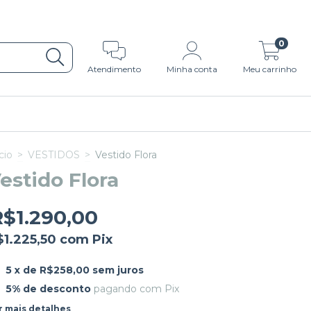
0
Atendimento
Minha conta
Meu carrinho
cio
>
VESTIDOS
>
Vestido Flora
estido Flora
R$1.290,00
$1.225,50
com
Pix
5
x de
R$258,00
sem juros
5% de desconto
pagando com Pix
r mais detalhes