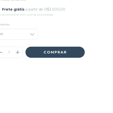
Frete grátis
a partir de
R$3.000,00
o acumulável com outras promoções
manho