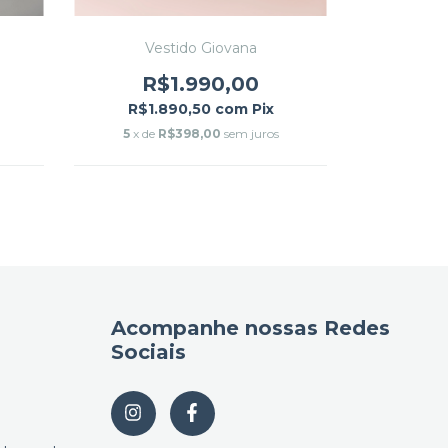
Vestido Giovana
R
R$1.990,00
R$1.
R$1.890,50
com
Pix
5
x de
5
x de
R$398,00
sem juros
Acompanhe nossas Redes
Sociais