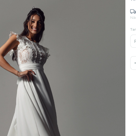
Nã
Ta