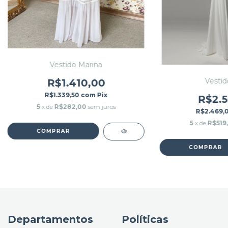
Vestido Marina
Vestido
R$1.410,00
R$1.339,50
com
Pix
R$2.5
5
x de
R$282,00
sem juros
R$2.469,
5
x de
R$519
COMPRAR
COMPRAR
Departamentos
Políticas