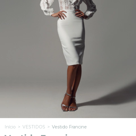
Início
>
VESTIDOS
>
Vestido Francine