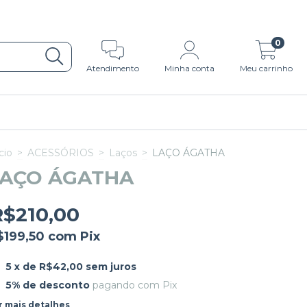
0
Atendimento
Minha conta
Meu carrinho
cio
>
ACESSÓRIOS
>
Laços
>
LAÇO ÁGATHA
LAÇO ÁGATHA
R$210,00
$199,50
com
Pix
5
x de
R$42,00
sem juros
5% de desconto
pagando com Pix
r mais detalhes