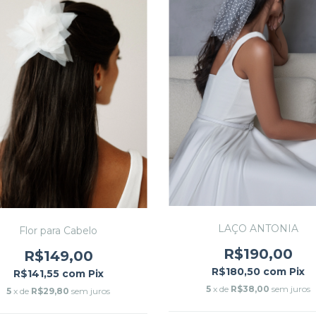
LAÇO ANTONIA
Flor para Cabelo
R$190,00
R$149,00
R$180,50
com
Pix
R$141,55
com
Pix
5
x de
R$38,00
sem juros
5
x de
R$29,80
sem juros