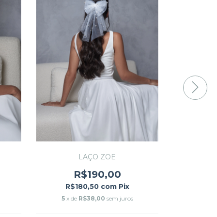
LAÇO ZOE
R$190,00
R
R$180,50
com
Pix
R$1
5
x de
R$38,00
sem juros
5
x de