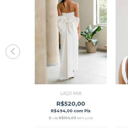
LAÇO MIA
R$520,00
00
R$494,00
com
Pix
m
Pix
5
x de
R$104,00
sem juros
m juros