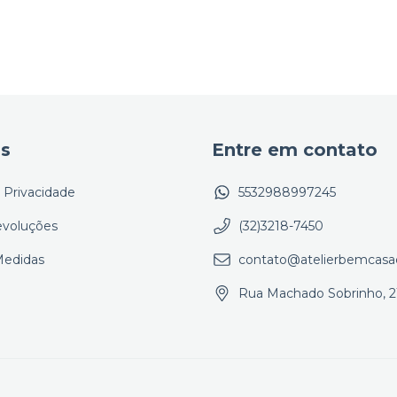
as
Entre em contato
e Privacidade
5532988997245
evoluções
(32)3218-7450
Medidas
contato@atelierbemcasa
Rua Machado Sobrinho, 2