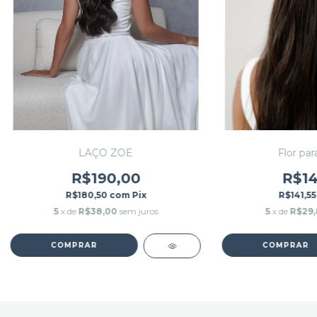
LAÇO ZOE
Flor par
R$190,00
R$14
R$180,50
com
Pix
R$141,5
5
x de
R$38,00
sem juros
5
x de
R$29