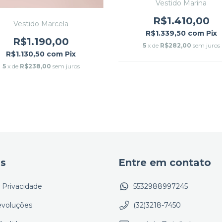
Vestido Marina
R$1.410,00
Vestido Marcela
R$1.339,50
com
Pix
R$1.190,00
5
x de
R$282,00
sem juros
R$1.130,50
com
Pix
5
x de
R$238,00
sem juros
as
Entre em contato
e Privacidade
5532988997245
evoluções
(32)3218-7450