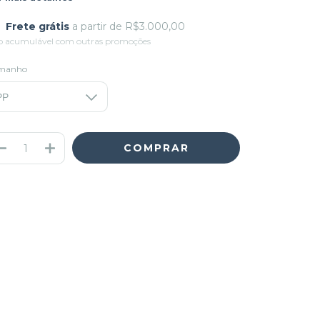
Frete grátis
a partir de
R$3.000,00
o acumulável com outras promoções
manho