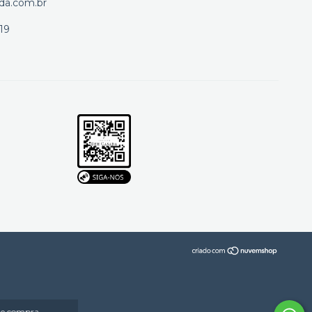
da.com.br
19
 de compra.