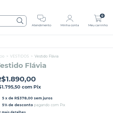
0
Atendimento
Minha conta
Meu carrinho
cio
>
VESTIDOS
>
Vestido Flávia
estido Flávia
R$1.890,00
$1.795,50
com
Pix
5
x de
R$378,00
sem juros
5% de desconto
pagando com Pix
r mais detalhes