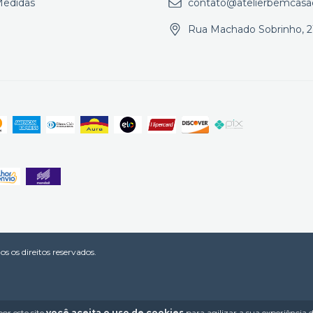
Medidas
contato@atelierbemcasa
Rua Machado Sobrinho, 2
 os direitos reservados.
or este site
você aceita o uso de cookies
para agilizar a sua experiência