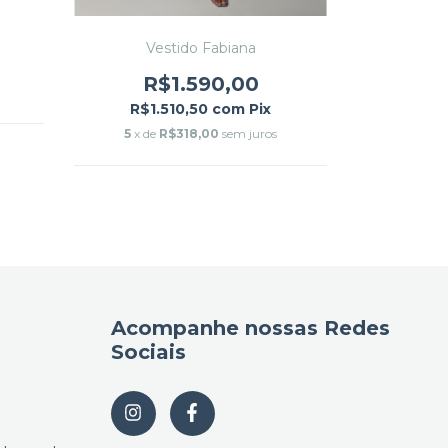
V
Vestido Fabiana
R
R$1.590,00
R$2.
R$1.510,50
com
Pix
5
x de
5
x de
R$318,00
sem juros
Acompanhe nossas Redes
Sociais