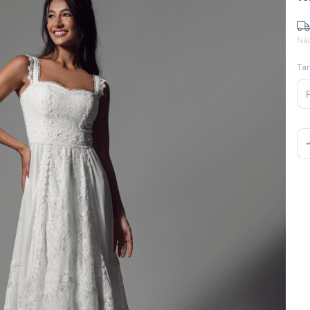
Nã
Ta