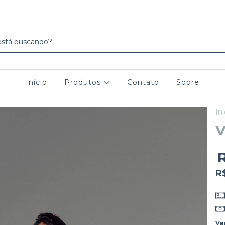
Início
Produtos
Contato
Sobre
Iní
V
R
Ve