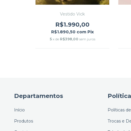
Vestido Vick
ny
R$1.990,00
00
R$1.890,50
com
Pix
m
Pix
5
x de
R$398,00
sem juros
m juros
Departamentos
Polític
Início
Políticas d
Produtos
Trocas e D