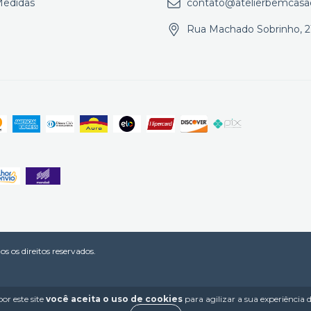
Medidas
contato@atelierbemcasa
Rua Machado Sobrinho, 2
 os direitos reservados.
or este site
você aceita o uso de cookies
para agilizar a sua experiência