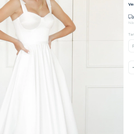
Ve
Nã
Ta