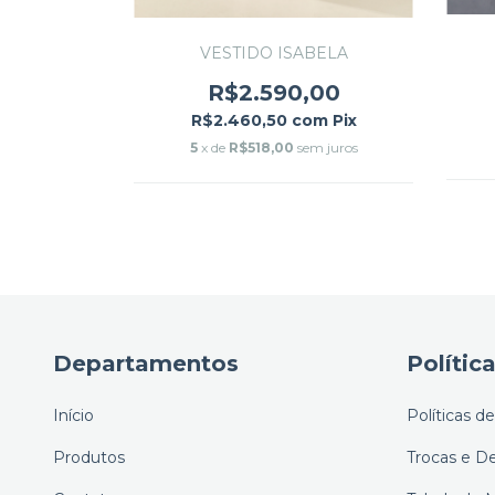
VESTIDO ISABELA
iah
R$2.590,00
,00
R$2.460,50
com
Pix
om
Pix
5
x de
R$518,00
sem juros
m juros
Departamentos
Polític
Início
Políticas d
Produtos
Trocas e D