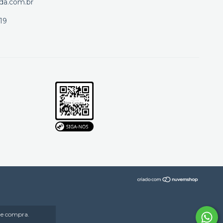
da.com.br
19
 de compra.