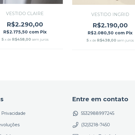
VESTIDO CLAIRE
VESTIDO INGRID
R$2.290,00
R$2.190,00
R$2.175,50
com
Pix
R$2.080,50
com
Pix
5
x de
R$458,00
sem juros
5
x de
R$438,00
sem juros
as
Entre em contato
e Privacidade
5532988997245
evoluções
(32)3218-7450