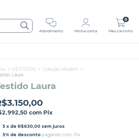
0
Atendimento
Minha conta
Meu carrinho
cio
>
VESTIDOS
>
Coleção Modern
>
stido Laura
estido Laura
R$3.150,00
$2.992,50
com
Pix
5
x de
R$630,00
sem juros
5% de desconto
pagando com Pix