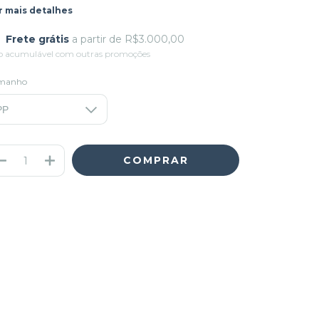
r mais detalhes
Frete grátis
a partir de
R$3.000,00
o acumulável com outras promoções
manho