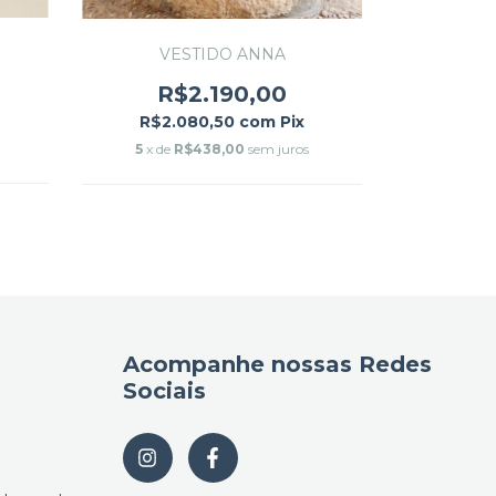
VES
VESTIDO ANNA
R$
R$2.190,00
R$2.
R$2.080,50
com
Pix
5
x de
5
x de
R$438,00
sem juros
Acompanhe nossas Redes
Sociais