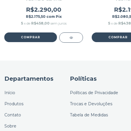
R$2.290,00
R$2.1
R$2.175,50
com
Pix
R$2.080,
5
x de
R$458,00
sem juros
5
x de
R$438
COMPRAR
COMPRAR
Departamentos
Políticas
Início
Políticas de Privacidade
Produtos
Trocas e Devoluções
Contato
Tabela de Medidas
Sobre