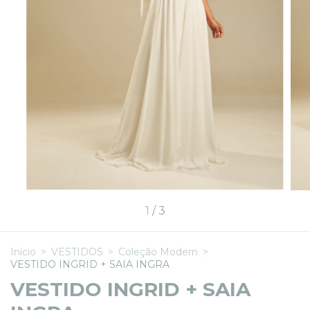
1
/
3
Início
>
VESTIDOS
>
Coleção Modern
>
VESTIDO INGRID + SAIA INGRA
VESTIDO INGRID + SAIA